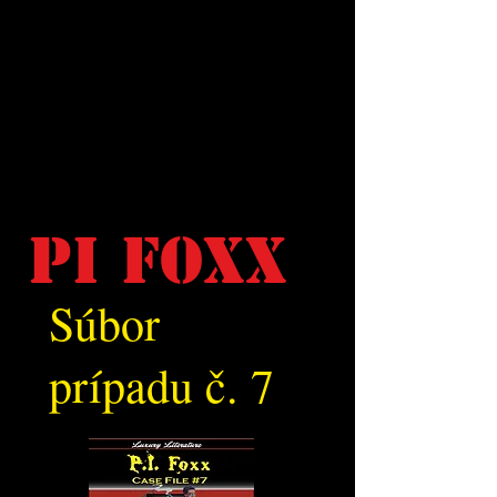
PI Foxx
Súbor
prípadu č. 7