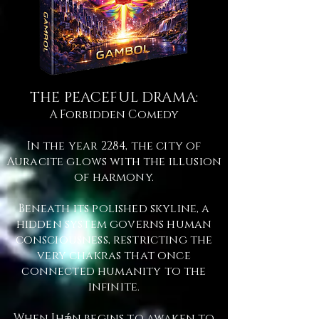
THE PEACEFUL DRAMA:
A Forbidden Comedy
In the year 2284, the city of
Auracite glows with the illusion
of harmony.
Beneath its polished skyline, a
hidden system governs human
consciousness, restricting the
very chakras that once
connected humanity to the
infinite.
When Jhǽn begins to awaken to