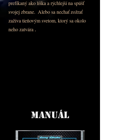
prefíkaný ako líška a rýchlejší na spúšť
svojej zbrane.
Alebo sa nechať zožrať
zaživa tieňovým svetom, ktorý sa okolo
neho zatvára
.
Manuál