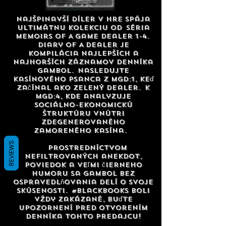
Najšpinavší díler v hre spája
ultimátnu kolekciu od
Séria
Memoirs Of A Game Dealer 1-4.
Diary Of A Dealer je
kompilácia najlepších a
najhorších záznamov denníka
Gambol.
Nasledujte
kasínového psanca z MGD:1, keď
začínal ako zelený dealer.
K
MGD:4, kde analyzuje
sociálno-ekonomickú
štruktúru vnútri
zdegenerovaného
zamoreného kasína.
REVIEWS
Prostredníctvom
nefiltrovaných anekdot,
poviedok a veľmi čierneho
humoru sa Gambol bez
ospravedlňovania delí o svoje
skúsenosti.
#BlackBooks boli
vždy zakázané, buďte
upozornení pred otvorením
denníka tohto predajcu!