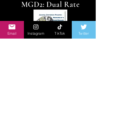
MGD2: Dual Rate
Email
Instagram
TikTok
Twitter
The 2nd installment of the Game Dealer
Series. Gambol continues his career in the
casino gaming industry as a dealer and is
promoted to Dual Rate floor supervisor!
New professional & social experiences
give Gambol a psychological outlook and
he diagnosis a few symptoms in the
gaming life. Also introducing new terms to
the gambling world. Read at your own risk!