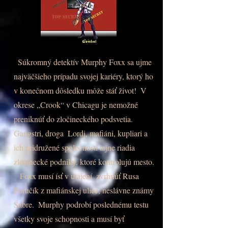
Súkromný detektív Murphy Foxx sa ujme
najväčšieho prípadu svojej kariéry, ktorý ho
v konečnom dôsledku môže stáť život!
V
okrese „Crook“ v Chicagu je nemožné
preniknúť do zločineckého podsvetia.
Gangstri, droga
Lordi, mafiáni, kupliari a
ich pridružené spoločnosti tajne riadia
zločinecké podniky, ktoré kontrolujú mesto.
Foxx musí ísť v utajení
zvrhnúť Rusa
Poručík z mafiánskej ulice, neslávne známy
Sabre.
Murphy podrobí poslednému testu
všetky svoje schopnosti a musí byť