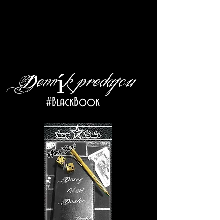
Denník predajcu
#BlackBook