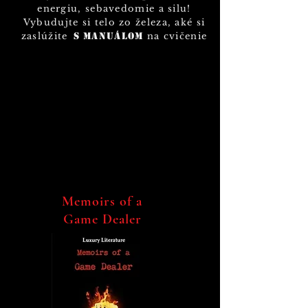
energiu, sebavedomie a silu!
Vybudujte si telo zo železa, aké si
zaslúžite
s manuálom
na cvičenie
Memoirs of a
Game Dealer